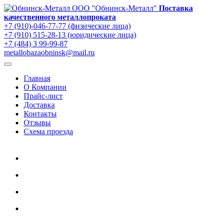
ООО "Обнинск-Металл"
Поставка
качественного металлопроката
+7 (910)-046-77-77 (физические лица)
+7 (910) 515-28-13 (юридические лица)
+7 (484) 3 99-99-87
metallobazaobninsk@mail.ru
Главная
О Компании
Прайс-лист
Доставка
Контакты
Отзывы
Схема проезда